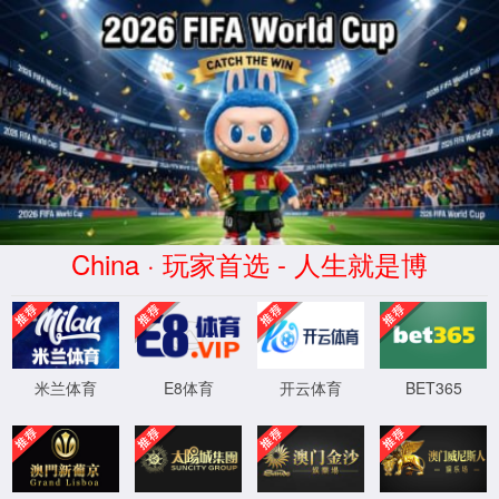
9728太阳集团(有限公司)-
Official Site
太阳集团
本科生培养
研究生教育
首页
tyc9728