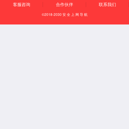
9728太阳集团首页2025年在校大学生转专业实...
9728太阳集团首页2025年硕士研究生招生调剂...
2024年全国大学生工业设计大赛山西分赛...
9728太阳集团首页2024年在校大学生转专业实...
9728太阳集团首页2024年硕士研究生三次调剂...
学生园地